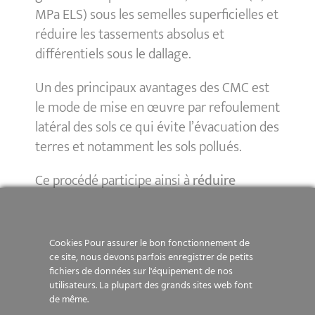
MPa ELS) sous les semelles superficielles et
réduire les tassements absolus et
différentiels sous le dallage.
Un des principaux avantages des CMC est
le mode de mise en œuvre par refoulement
latéral des sols ce qui évite l’évacuation des
terres et notamment les sols pollués.
Ce procédé participe ainsi à
réduire
l’empreinte carbone
du projet.
Cookies Pour assurer le bon fonctionnement de
Réalisation des travaux
ce site, nous devons parfois enregistrer de petits
fichiers de données sur l'équipement de nos
utilisateurs. La plupart des grands sites web font
Le chantier a duré 2 mois avec 2 ateliers
de même.