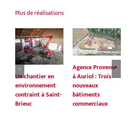
Plus de réalisations
Agence Provence
Un chantier en
Co
à Auriol : Trois
environnement
Mo
nouveaux
contraint à Saint-
et
bâtiments
Brieuc
Ba
commerciaux
ré
gé
op