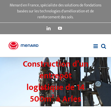
Passer
Menard en France, spécialiste des solutions de fondations
au
basées sur les technologies d'amélioration et de
contenu
renforcement des sols.
LinkedIn
YouTube
Construction d’un
entrepôt
logistique de 14
500m² à Arles