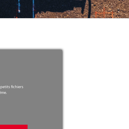
etits fichiers
ême.