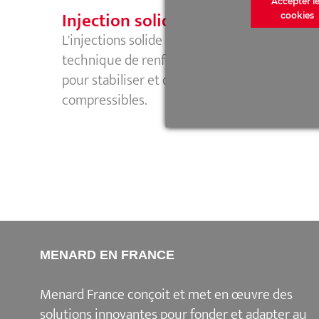
Accepter l
Injection solide refoulante
cookies
L'injections solide refoulante est une
technique de renforcement de sol utilisée
pour stabiliser et densifier les sols
compressibles.
MENARD EN FRANCE
Menard France conçoit et met en œuvre des
solutions innovantes pour fonder et adapter au