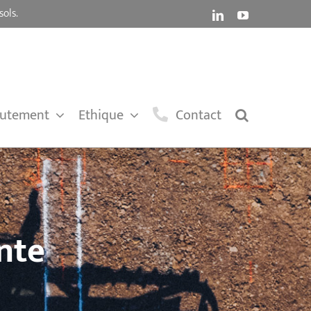
sols.
LinkedIn
YouTube
rutement
Ethique
Contact
ante