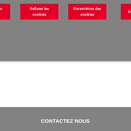
es
Refuser les
Paramètres des
E
n
cookies
cookies
à
CONTACTEZ NOUS