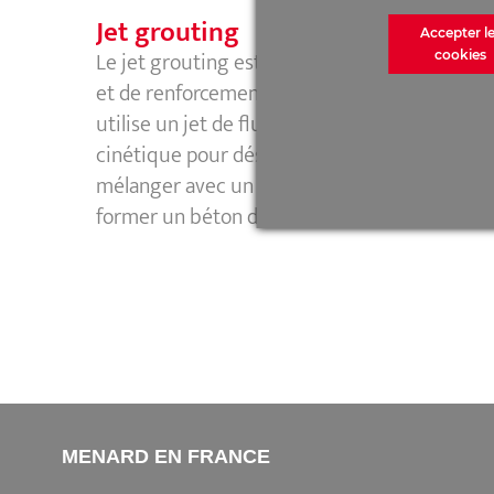
Jet grouting
Accepter l
Le jet grouting est un procédé d’amélioratio
cookies
et de renforcement de sols dans la masse qui
utilise un jet de fluide à haute énergie
cinétique pour déstructurer le terrain et le
mélanger avec un coulis liquide de manière 
former un béton de sol.
MENARD EN FRANCE