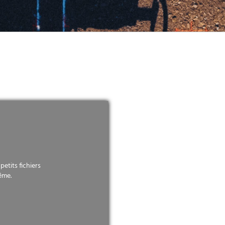
etits fichiers
ême.