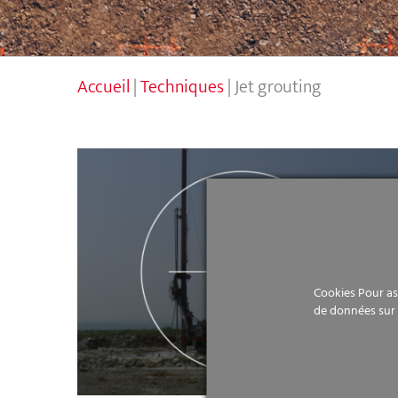
Accueil
|
Techniques
|
Jet grouting
Jet grouting
Cookies Pour ass
de données sur 