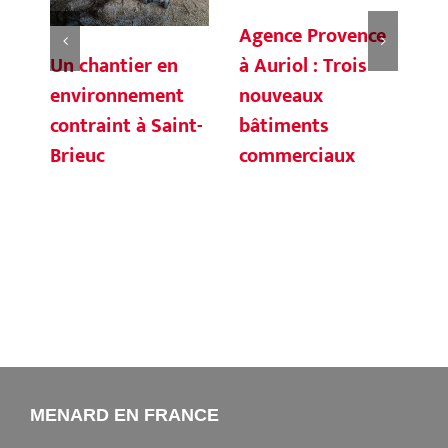
Agence Provence
Un chantier en
Co
à Auriol : Trois
environnement
Mo
nouveaux
contraint à Saint-
et
bâtiments
Brieuc
Ba
commerciaux
ré
gé
op
MENARD EN FRANCE