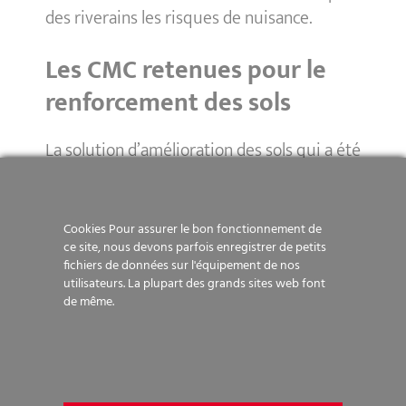
des riverains les risques de nuisance.
Les CMC retenues pour le
renforcement des sols
La solution d’amélioration des sols qui a été
retenue est celle des inclusions rigides, en
remplacement de micropieux. C’est dans ce
contexte que plus d’une centaine de
Cookies Pour assurer le bon fonctionnement de
Colonnes à Module Contrôlé (CMC)
ont été
ce site, nous devons parfois enregistrer de petits
fichiers de données sur l'équipement de nos
forées dans les remblais, à des profondeurs
utilisateurs. La plupart des grands sites web font
pouvant atteindre ponctuellement les 10
de même.
m.