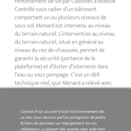
renforcement de sol par Colonnes à Module
Contrôlé sous radier d’un bâtiment
comportant un ou plusieurs niveaux de
sous-sol, Menard est intervenu au niveau
du terrain naturel. L’intervention au niveau
du terrain naturel, situé en général au
niveau du rez-de-chaussée, permet de
garantir la sécurité (portance de la
plateforme) et d’éviter d’intervenir dans
l’eau ou sous pompage. C’est un défi
technique réel, que Menard a relevé avec
la mise en place d’un atelier
supplémentaire dédié à la réalisation des
arases profondes (environ 7 m).
Cookies Pour assurer le bon fonctionnement de
ce site, nous devons parfois enregistrer de petits
Ce mode opératoire a permis de réaliser
fichiers de données sur l'équipement de nos
plus de 1250 CMC en moins de 2 mois.
utilisateurs. La plupart des grands sites web font