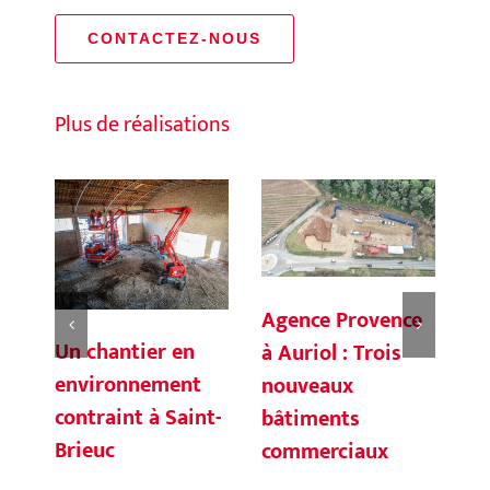
CONTACTEZ-NOUS
Plus de réalisations
Agence Provence
Un chantier en
Co
à Auriol : Trois
environnement
Mo
nouveaux
contraint à Saint-
et
bâtiments
Brieuc
Ba
commerciaux
ré