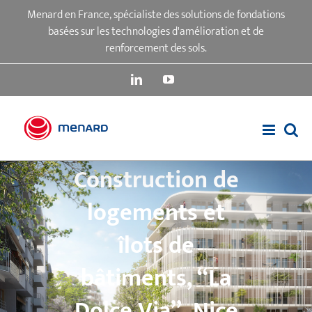
Passer
Menard en France, spécialiste des solutions de fondations
au
basées sur les technologies d'amélioration et de
contenu
renforcement des sols.
LinkedIn
YouTube
Construction de
logements et
îlots de
bâtiments, “La
Dolce Via”, Nice