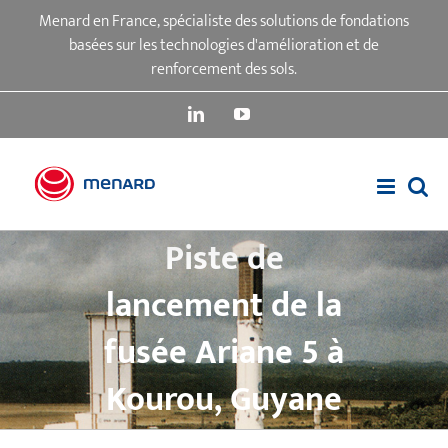
Passer
Menard en France, spécialiste des solutions de fondations
au
basées sur les technologies d'amélioration et de
contenu
renforcement des sols.
LinkedIn
YouTube
Piste de
lancement de la
fusée Ariane 5 à
Kourou, Guyane