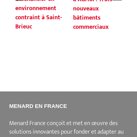
environnement
Mo
nouveaux
contraint à Saint-
et
bâtiments
Brieuc
Ba
commerciaux
ré
gé
op
MENARD EN FRANCE
Menard France conçoit et met en œuvre des
solutions innovantes pour fonder et adapter au