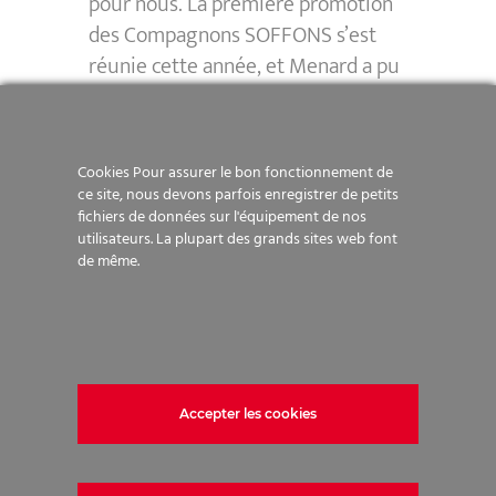
pour nous. La première promotion
des Compagnons SOFFONS s’est
réunie cette année, et Menard a pu
en faire partie. Nous continuerons
de proposer régulièrement cette
formation à nos collaborateurs.
Cookies Pour assurer le bon fonctionnement de
ce site, nous devons parfois enregistrer de petits
fichiers de données sur l'équipement de nos
utilisateurs. La plupart des grands sites web font
de même.
ACCÉDEZ AU SITE DE
SOFFONS
[addtoany]
Accepter les cookies