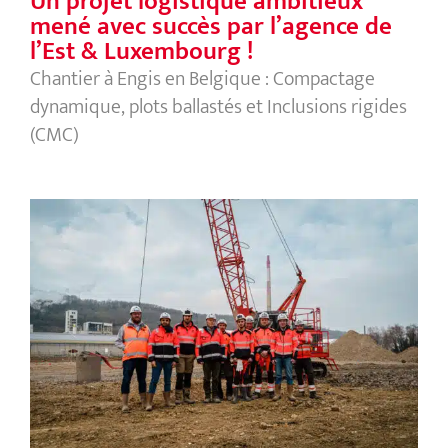
Un projet logistique ambitieux
mené avec succès par l’agence de
l’Est & Luxembourg !
Chantier à Engis en Belgique : Compactage
dynamique, plots ballastés et Inclusions rigides
(CMC)
Chantier Compactage dynamique,
plots ballastés et Inclusions rigides à
Engis