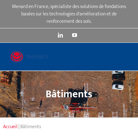
Passer
Menard en France, spécialiste des solutions de fondations
au
basées sur les technologies d'amélioration et de
contenu
renforcement des sols.
LinkedIn
YouTube
Bâtiments
Accueil
|
Bâtiments