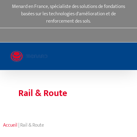
Passer
Menard en France, spécialiste des solutions de fondations
au
basées sur les technologies d'amélioration et de
contenu
renforcement des sols.
LinkedIn
YouTube
Rail & Route
Accueil
|
Rail & Route