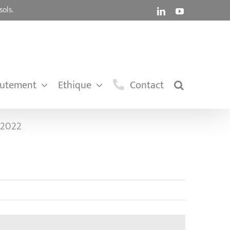
sols.
LinkedIn
YouTube
rutement
Ethique
Contact
e 2022