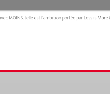
fions nos méthodes et ajustons au mieux nos efforts.
vec MOINS, telle est l’ambition portée par Less is Mor