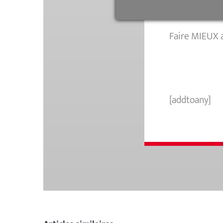
– Nous simpli
Faire MIEUX a
[addtoany]