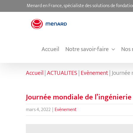
Passer
Menard en France, spécialiste des solutions de fondatio
au
contenu
Accueil
Notre savoir-faire
Nos 
Accueil
|
ACTUALITES
|
Evènement
|
Journée 
Journée mondiale de l’ingénieri
mars 4, 2022
|
Evènement