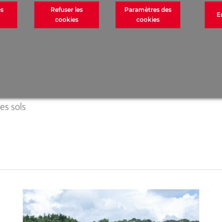
es
Refuser les
Paramètres des
E
cookies
cookies
es sols