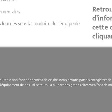
Retrou
nementales.
d’info
 lourdes sous la conduite de l’équipe de
cette 
cliqua
ériel de TP (excavatrices, engins de
urer le bon fonctionnement de ce site, nous devons parfois enregistrer de p
eront indispensables pour le poste.
l'équipement de nos utilisateurs. La plupart des grands sites web font de m
n France. (9 agences possibles sur