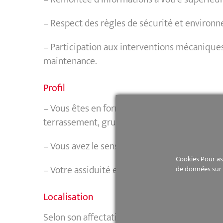
– Respect des règles de sécurité et environ
– Participation aux interventions mécaniques
maintenance.
Profil
– Vous êtes en formation à la conduite de mat
terrassement, grues…)
– Vous avez le sens du travail d’équipe.
Cookies Pour ass
– Votre assiduité et votre ponctualité vous s
de données sur 
Localisation
Selon son affectation au sein de son agence e