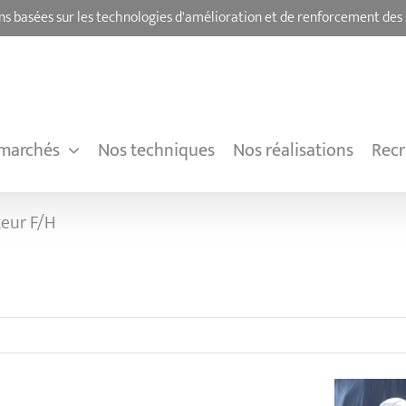
ns basées sur les technologies d'amélioration et de renforcement des 
marchés
Nos techniques
Nos réalisations
Rec
teur F/H