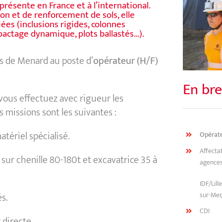
ésente en France et à l’international.
on et de renforcement de sols, elle
ées (inclusions rigides, colonnes
mpactage dynamique, plots ballastés…).
s de Menard au poste d’
opérateur (H/F)
En bre
 vous effectuez avec rigueur les
 missions sont les suivantes :
tériel spécialisé.
Opérat
Affectat
s sur chenille 80-180t et excavatrice 35 à
agence
IDF/Lil
sur-Me
s.
CDI
 directe.