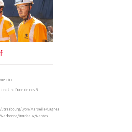
f
eur F/H
ion dans l’une de nos 9
s
le/Strasbourg/Lyon/Marseille/Cagnes-
r/Narbonne/Bordeaux/Nantes