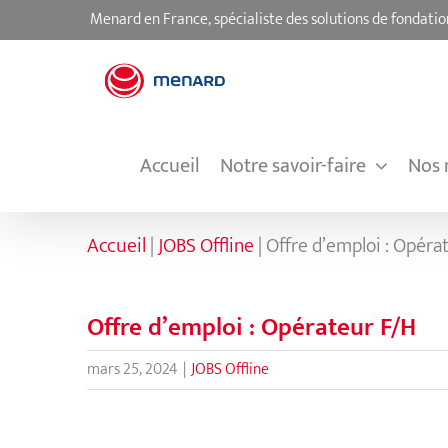
Passer
Menard en France, spécialiste des solutions de fondatio
au
contenu
Accueil
Notre savoir-faire
Nos 
Accueil
|
JOBS Offline
|
Offre d’emploi : Opéra
Offre d’emploi : Opérateur F/H
mars 25, 2024
|
JOBS Offline