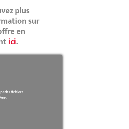
vez plus
rmation sur
offre en
nt
ici
.
etits fichiers
ême.