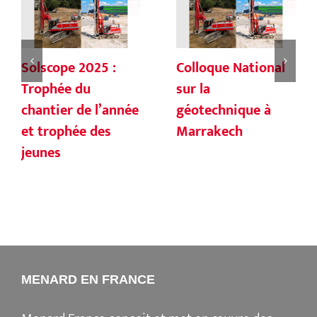
Solscope 2025 :
Colloque National
Trophée du
sur la
chantier de l’année
géotechnique à
et trophée des
Marrakech
jeunes
MENARD EN FRANCE