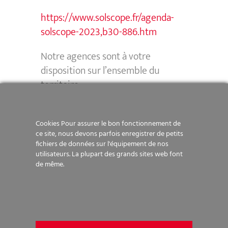
https://www.solscope.fr/agenda-
solscope-2023,b30-886.htm
Notre agences sont à votre
disposition sur l’ensemble du
territoire :
https://www.menardfrance.fr/contactez-
nos-agences/
Cookies Pour assurer le bon fonctionnement de
ce site, nous devons parfois enregistrer de petits
fichiers de données sur l'équipement de nos
utilisateurs. La plupart des grands sites web font
de même.